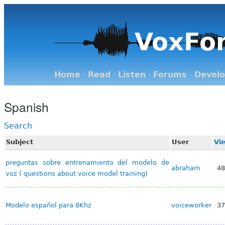
VoxFo
Home
·
Read
·
Listen
·
Forums
·
Devel
Spanish
Search
Subject
User
Vi
preguntas sobre entrenamiento del modelo de
abraham
48
voz ( questions about voice model training)
Modelo español para 8Khz
voiceworker
37