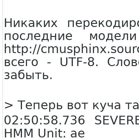
Никаких перекодир
последние модел
http://cmusphinx.so
всего - UTF-8. Сло
забыть.
> Теперь вот куча т
02:50:58.736 SEVE
HMM Unit: ae