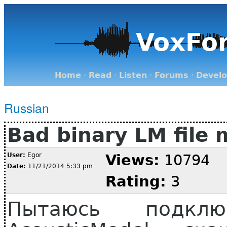
VoxFo
Home
·
Read
·
Listen
·
Forums
·
Devel
Russian
Bad binary LM file
User:
Egor
Views:
10794
Date:
11/21/2014 5:33 pm
Rating:
3
Пытаюсь подкл