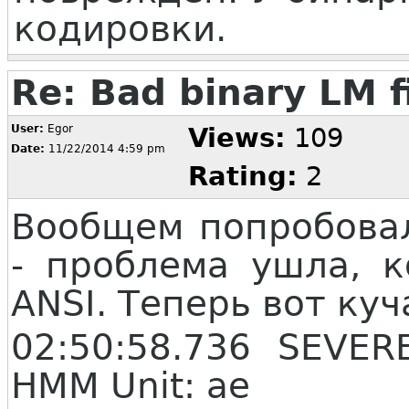
кодировки.
Re: Bad binary LM f
User:
Egor
Views:
109
Date:
11/22/2014 4:59 pm
Rating:
2
Вообщем попробова
- проблема ушла, к
ANSI. Теперь вот ку
02:50:58.736 SEVE
HMM Unit: ae