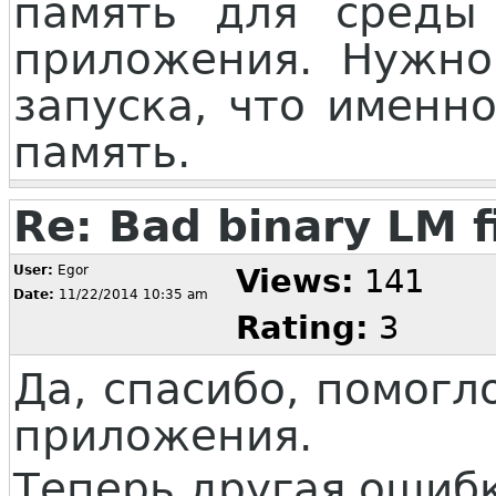
память для среды
приложения. Нужно 
запуска, что именн
память.
Re: Bad binary LM f
User:
Egor
Views:
141
Date:
11/22/2014 10:35 am
Rating:
3
Да, спасибо, помогл
приложения.
Теперь другая ошиб