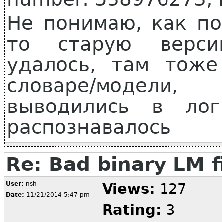
Не понимаю, как по
то старую верси
удалось, там тоже
словаре/модел
выводились в лог
распознавалось
Re: Bad binary LM f
User:
nsh
Views:
127
Date:
11/21/2014 5:47 pm
Rating:
3