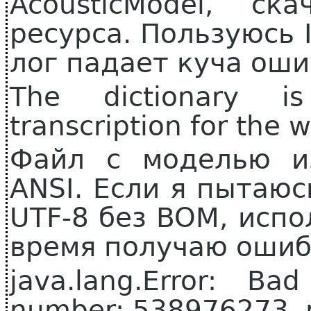
AcousticModel, с
ресурса. Пользуюсь I
лог падает куча ош
The dictionary i
transcription for th
Файл с моделью и
ANSI. Если я пытаюс
UTF-8 без BOM, испо
время получаю ошиб
java.lang.Error: B
number: 538976273, 