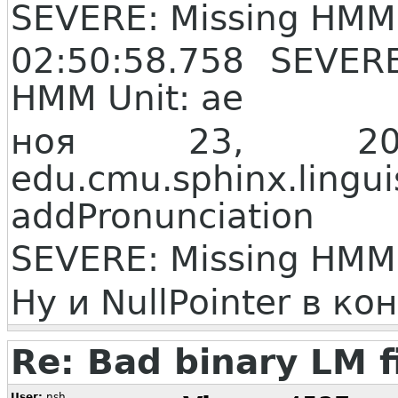
SEVERE: Missing HMM f
02:50:58.758 SEVE
HMM Unit: ae
ноя 23, 20
edu.cmu.sphinx.lingui
addPronunciation
SEVERE: Missing HMM f
Ну и NullPointer в ко
Re: Bad binary LM f
User:
nsh