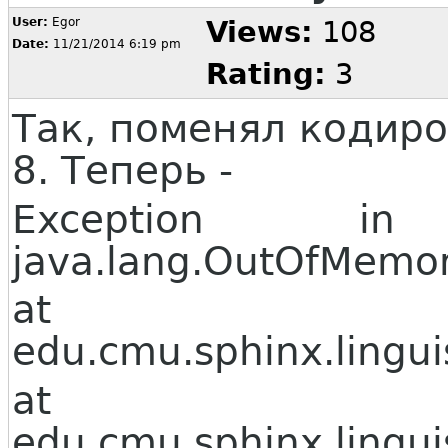
User:
Egor
Views:
108
Date:
11/21/2014 6:19 pm
Rating:
3
Так, поменял кодиров
8. Теперь -
Exception i
java.lang.OutOfMemor
at
edu.cmu.sphinx.lingui
at
edu.cmu.sphinx.lingui