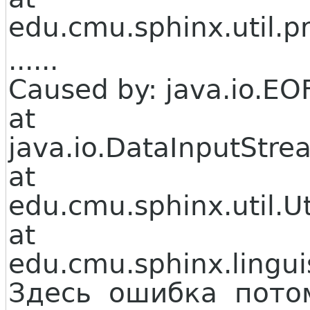
edu.cmu.sphinx.util.p
......
Caused by: java.io.EO
at
java.io.DataInputStr
at
edu.cmu.sphinx.util.Uti
at
edu.cmu.sphinx.lingui
Здесь ошибка пото