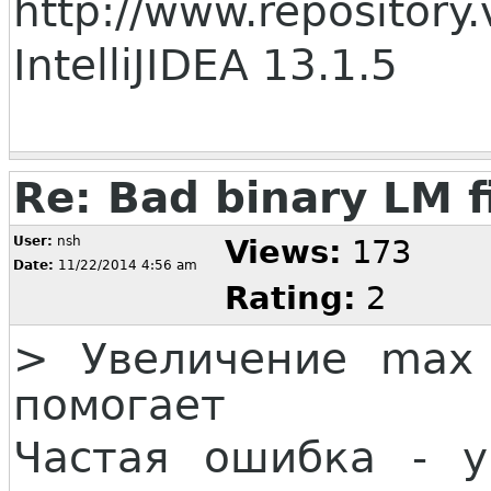
http://www.repository
IntelliJIDEA 13.1.5
Re: Bad binary LM f
User:
nsh
Views:
173
Date:
11/22/2014 4:56 am
Rating:
2
> Увеличение max
помогает
Частая ошибка - у