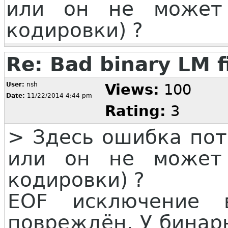
или он не может 
кодировки) ?
Re: Bad binary LM f
User:
nsh
Views:
100
Date:
11/22/2014 4:44 pm
Rating:
3
> Здесь ошибка пот
или он не может 
кодировки) ?
EOF исключение 
повреждён. У бинар