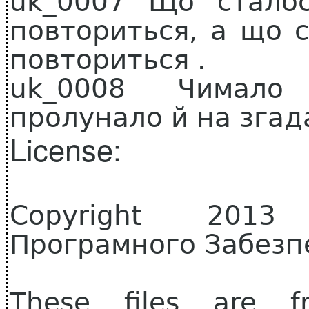
uk_0007 Що стало
повториться, а що с
повториться .
uk_0008 Чимало 
пролунало й на згад
License:
Copyright 2013 
Програмного Забезп
These files are f