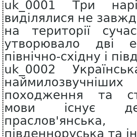
uk_0001 Три нарі
виділялися не завжд
на території суча
утворювало дві е
північно-східну і пів
uk_0002 Українс
наймилозвучніши
походження та ст
мови існує де
праслов'янськ
південноруська та ін