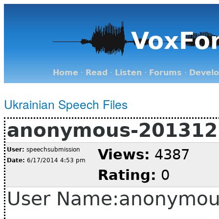
VoxFo
Home
·
Read
·
Listen
·
Forums
·
Devel
Ukrainian Speech Files
anonymous-2013122
User:
speechsubmission
Views:
4387
Date:
6/17/2014 4:53 pm
Rating:
0
User Name:anonymou