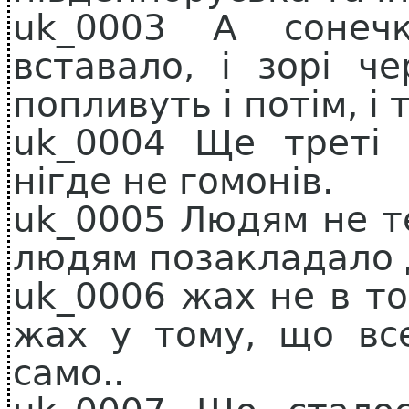
uk_0003 А сонеч
вставало, і зорі ч
попливуть і потім, і 
uk_0004 Ще треті п
нігде не гомонів.
uk_0005 Людям не т
людям позакладало 
uk_0006 жах не в то
жах у тому, що вс
само..