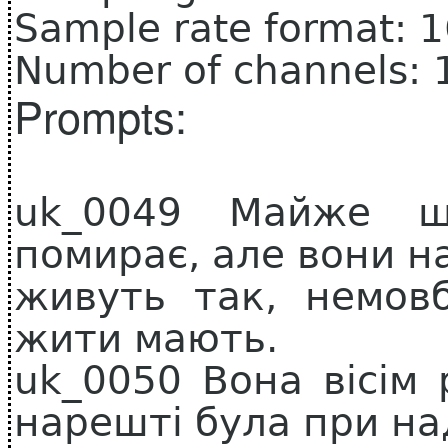
Sample rate format: 
Number of channels: 
Prompts:
uk_0049 Майже щ
помирає, але вони на
живуть так, немов
жити мають.
uk_0050 Вона вісім 
нарешті була при над