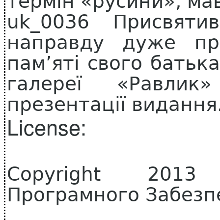
термін «русини», ма
uk_0036 Присвят
направду дуже пр
пам’яті свого батьк
галереї «Равлик
презентації видання
License:
Copyright 2013 
Програмного Забезп