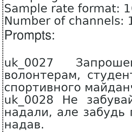
Sample rate format: 
Number of channels: 
Prompts:
uk_0027 Запрош
волонтерам, студен
спортивного майдан
uk_0028 Не забувай
надали, але забудь п
надав.