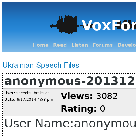
VoxFo
Home
·
Read
·
Listen
·
Forums
·
Devel
Ukrainian Speech Files
anonymous-201312
User:
speechsubmission
Views:
3082
Date:
6/17/2014 4:53 pm
Rating:
0
User Name:anonymou