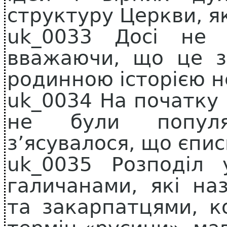
структуру Церкви, як
uk_0033 Досі не
вважаючи, що це з
родинною історією не
uk_0034 На початку 
не були популя
з’ясувалося, що єпис
uk_0035 Розподіл у
галичанами, які на
та закарпатцями, к