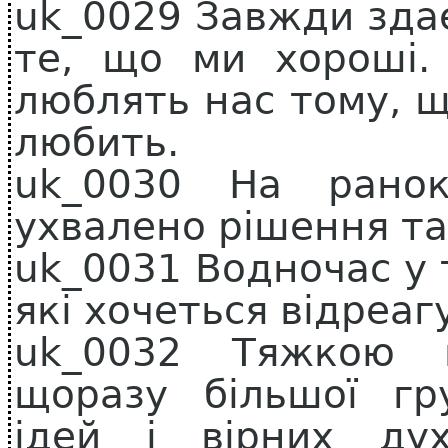
uk_0029 Завжди здає
те, що ми хороші.
люблять нас тому, щ
любить.
uk_0030 На рано
ухвалено рішення та
uk_0031 Водночас у т
які хочеться відреаг
uk_0032 Тяжкою 
щоразу більшої гр
ідей і вірних ду