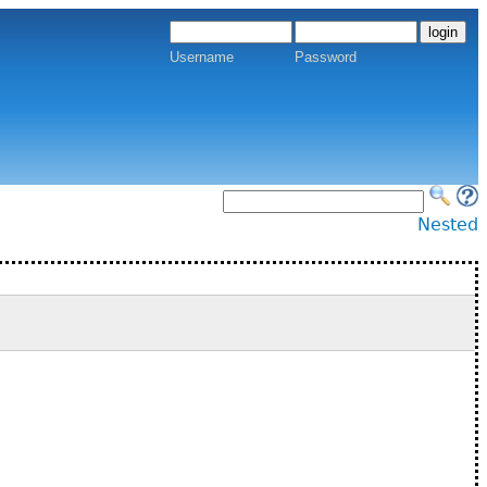
Username
Password
Nested