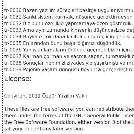
tr-0030 Bazen yazılım süreçleri basitçe uygulanıyormuş
tr-0031 Sanki sistem kurmak, düşünce gerektirmeyen bi
tr-0032 Biz bunu özellikle yapmamaya özen gösterdik.
tr-0033 Ama aynı zamanda kimsenin düşüncesizce deği
tr-0034 Böylece çok daha kaliteli bir süreç için gerekli
tr-0035 En azından bunu başardığımızı düşündük.
tr-0036 Yanlış anlamaların önünge geçmek bizim için ç
tr-0037 Karman çorman ve saçma sapan, tumturaklı bir
tr-0038 Sonuçlar hepimizi ziyadesiyle şaşırtmıştı ve mu
tr-0039 Pojenin yaşam döngüsü boyunca gerçekleştirdi
License:
Copyright 2011 Özgür Yazılım Vakfı
These files are free software: you can redistribute t
them under the terms of the GNU General Public Licen
the Free Software Foundation, either version 3 of the 
(at your option) any later version.