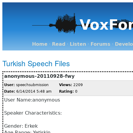
VoxFo
Home
·
Read
·
Listen
·
Forums
·
Devel
Turkish Speech Files
anonymous-20110928-fwy
User:
speechsubmission
Views:
2209
Date:
6/14/2014 5:48 am
Rating:
0
User Name:anonymous
Speaker Characteristics:
Gender: Erkek
Age Range: Yetişkin