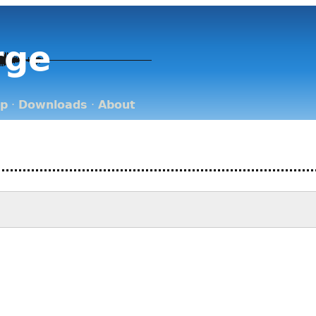
rge
op
·
Downloads
·
About