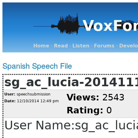
VoxFo
Home
·
Read
·
Listen
·
Forums
·
Devel
Spanish Speech File
sg_ac_lucia-201411
User:
speechsubmission
Views:
2543
Date:
12/10/2014 12:49 pm
Rating:
0
User Name:sg_ac_luci