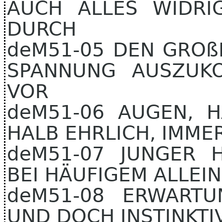
AUCH ALLES WIDRI
DURCH
deM51-05 DEN GROßE
SPANNUNG AUSZUKO
VOR
deM51-06 AUGEN, H
HALB EHRLICH, IMME
deM51-07 JUNGER 
BEI HÄUFIGEM ALLEIN
deM51-08 ERWART
UND DOCH INSTINKTI