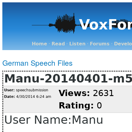
VoxFo
Home
·
Read
·
Listen
·
Forums
·
Devel
German Speech Files
Manu-20140401-m
User:
speechsubmission
Views:
2631
Date:
4/30/2014 6:24 am
Rating:
0
User Name:Manu