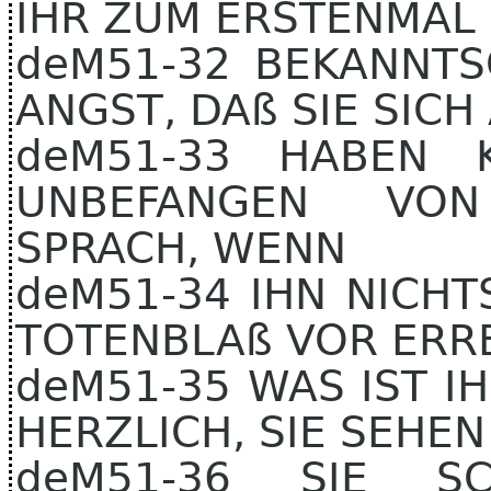
IHR ZUM ERSTENMAL 
deM51-32 BEKANNTS
ANGST, DAß SIE SIC
deM51-33 HABEN 
UNBEFANGEN VON
SPRACH, WENN
deM51-34 IHN NICHTS
TOTENBLAß VOR ERR
deM51-35 WAS IST I
HERZLICH, SIE SEHEN
deM51-36 SIE SC