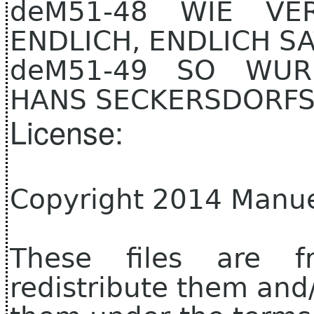
deM51-48 WIE VE
ENDLICH, ENDLICH SA
deM51-49 SO WUR
HANS SECKERSDORFS
License:
Copyright 2014 Manu
These files are f
redistribute them and