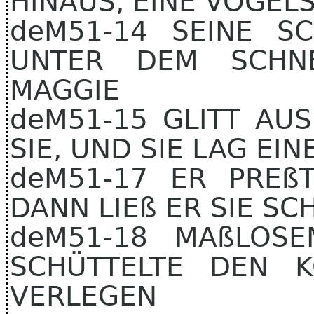
HINAUS, EINE VOGEL
deM51-14 SEINE 
UNTER DEM SCHNE
MAGGIE
deM51-15 GLITT AU
SIE, UND SIE LAG EI
deM51-17 ER PREßT
DANN LIEß ER SIE SC
deM51-18 MAßLOS
SCHÜTTELTE DEN K
VERLEGEN