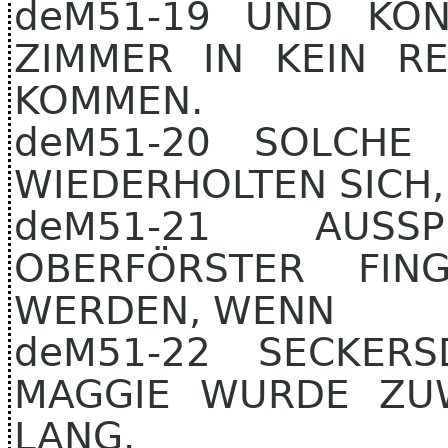
deM51-19 UND KO
ZIMMER IN KEIN R
KOMMEN.
deM51-20 SOLCHE 
WIEDERHOLTEN SICH,
deM51-21 AUS
OBERFÖRSTER FIN
WERDEN, WENN
deM51-22 SECKER
MAGGIE WURDE ZUW
LANG.