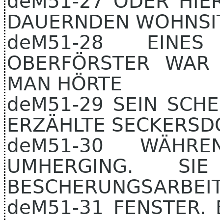
deM51-27 ODER HIE
DAUERNDEN WOHNSI
deM51-28 EINES
OBERFÖRSTER WAR
MAN HÖRTE
deM51-29 SEIN SCH
ERZÄHLTE SECKERSD
deM51-30 WÄHR
UMHERGING. S
BESCHERUNGSARBEI
deM51-31 FENSTER.