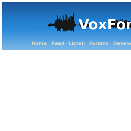
VoxFo
Home
·
Read
·
Listen
·
Forums
·
Devel